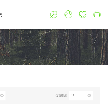
們
12
每頁顯示