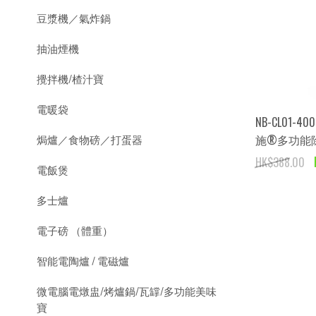
豆漿機／氣炸鍋
抽油煙機
攪拌機/楂汁寶
電暖袋
NB-CL01-40
施®多功能除
焗爐／食物磅／打蛋器
HK$388.00
電飯煲
多士爐
電子磅 （體重）
智能電陶爐 / 電磁爐
微電腦電燉盅/烤爐鍋/瓦罉/多功能美味
寶