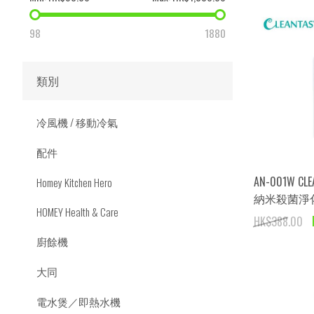
98
1880
類別
冷風機 / 移動冷氣
配件
AN-001W CL
Homey Kitchen Hero
納米殺菌淨化
HOMEY Health & Care
HK$388.00
廚餘機
大同
電水煲／即熱水機