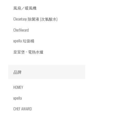
風扇／暖風機
Cleantasy 除菌液 (次氯酸水)
ChefAward
upella 垃圾桶
皇室堡 ~ 電熱水爐
品牌
HOMEY
upella
CHEF AWARD