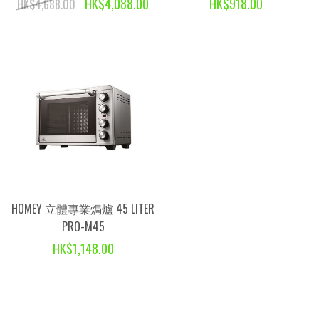
HK$4,088.00
HK$918.00
HK$4,688.00
HOMEY 立體專業焗爐 45 LITER
PRO-M45
HK$1,148.00