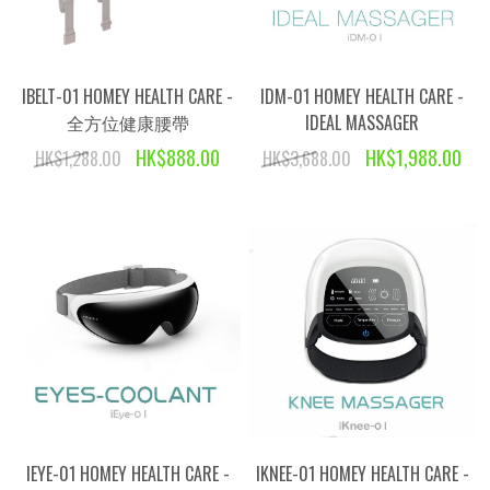
IBELT-01 HOMEY HEALTH CARE -
IDM-01 HOMEY HEALTH CARE -
全方位健康腰帶
IDEAL MASSAGER
HK$888.00
HK$1,988.00
HK$1,288.00
HK$3,688.00
IEYE-01 HOMEY HEALTH CARE -
IKNEE-01 HOMEY HEALTH CARE -