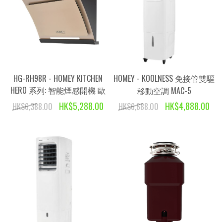
HG-RH98R - HOMEY KITCHEN
HOMEY - KOOLNESS 免接管雙驅
HERO 系列: 智能煙感開機 歐
移動空調 MAC-5
式寶
HK$5,288.00
HK$4,888.00
HK$6,388.00
HK$6,688.00