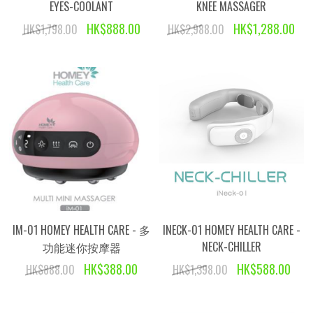
EYES-COOLANT
KNEE MASSAGER
HK$888.00
HK$1,288.00
HK$1,798.00
HK$2,988.00
IM-01 HOMEY HEALTH CARE - 多
INECK-01 HOMEY HEALTH CARE -
NECK-CHILLER
功能迷你按摩器
HK$388.00
HK$588.00
HK$888.00
HK$1,398.00