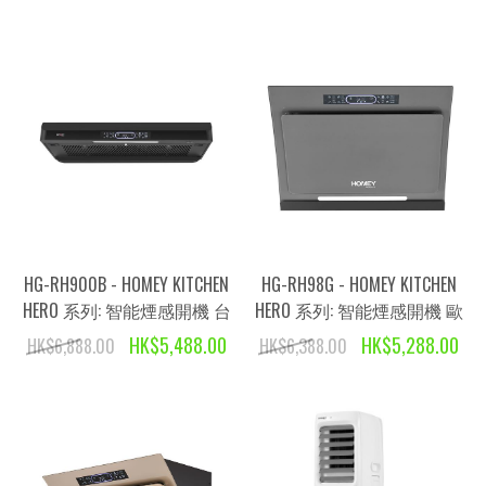
HG-RH900B - HOMEY KITCHEN
HG-RH98G - HOMEY KITCHEN
HERO 系列: 智能煙感開機 台
HERO 系列: 智能煙感開機 歐
式寶
式寶
HK$5,488.00
HK$5,288.00
HK$6,888.00
HK$6,388.00