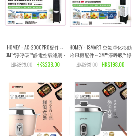
HOMEY - AC-2000PRO配件～
HOMEY - ISMART 空氣淨化移動
3M™淨呼吸™靜電空氣濾網 -
冷風機配件～3M™淨呼吸™靜
清新過濾
電空氣濾網 - 清新過濾
HK$238.00
HK$198.00
HK$299.00
HK$268.00