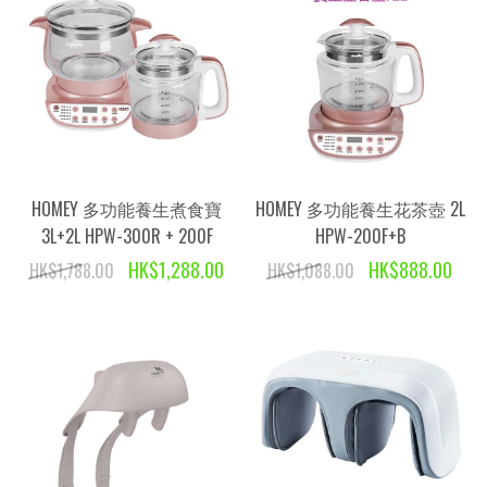
HOMEY 多功能養生煮食寶
HOMEY 多功能養生花茶壺 2L
3L+2L HPW-300R + 200F
HPW-200F+B
HK$1,288.00
HK$888.00
HK$1,788.00
HK$1,088.00