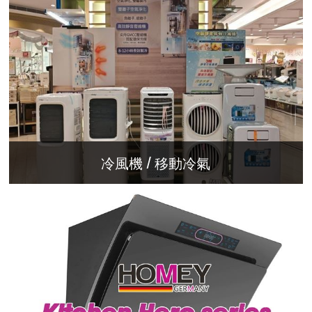
冷風機 / 移動冷氣