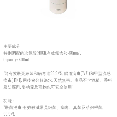
主要成分
特別調配的次氯酸(HOCl),有效氯含45-60mg/L
Capacity : 400ml
"能有效殺死細菌和病毒達99.9+%, 腸道病毒(EV71)和甲型流感
病毒(H1N1), 用後會分解為水, 天然無害。產品不含酒精、香料
及防腐劑, 嬰幼兒及寵物也可安全使用"
功能：
*殺菌消毒-有效殺滅常見細菌、病毒、真菌及芽孢桿菌,
99.9+%