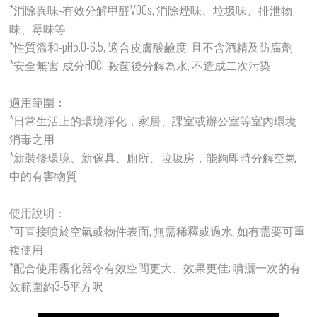
*消除異味-有效分解甲醛VOCs, 消除煙味、垃圾味、排泄物
味、霉味等
*性質溫和-pH5.0-6.5, 適合皮膚酸鹼度, 且不含酒精及防腐劑
*安全無害-成分HOCl, 殺菌後分解為水, 不造成二次污染
適用範圍：
*日常生活上的環境淨化，家居、課室或辦公室等室內環境
消毒之用
*新裝修環境、新傢具、廁所、垃圾房，能夠即時分解空氣
中的有害物質
使用說明：
*可直接噴於空氣或物件表面, 無需稀釋或過水, 如有需要可重
複使用
*配合使用霧化器令有效空間更大、效果更佳; 噴灑一次的有
效範圍約3-5平方呎