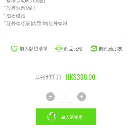
* 拔罐 (5級吸力調教)
* 設有熱敷功能
* 磁石磁治
* 紅外線紓緩 (內置8粒紅外線燈)
HK$388.00
HK$888.00
加入購物車