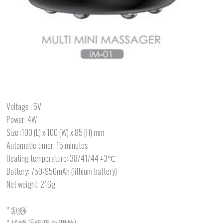
Voltage : 5V
Power: 4W
Size :100 (L) x 100 (W) x 85 (H) mm
Automatic timer: 15 minutes
Heating temperature: 38/41/44 ±3℃
Battery: 750-950mAh (lithium battery)
Net weight: 216g
* 刮痧