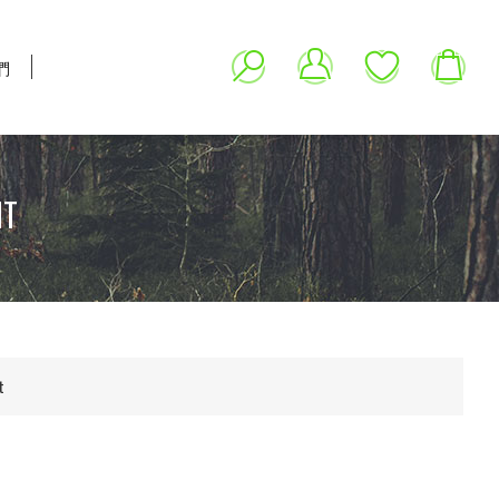
們
NT
t