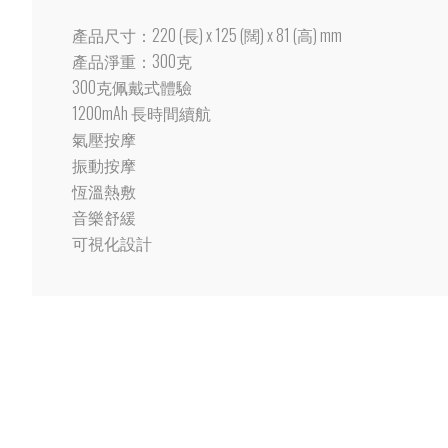
產品尺寸：220 (長) x 125 (闊) x 81 (高) mm
產品淨重：300克
300克佩戴式體驗
1200mAh 長時間續航
氣壓按摩
振動按摩
恆溫熱敷
音樂舒緩
可視化設計