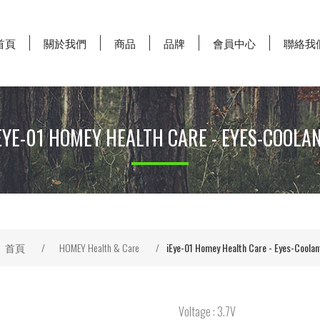
首頁
關於我們
商品
品牌
會員中心
聯絡我
EYE-01 HOMEY HEALTH CARE - EYES-COOLA
首頁
/
HOMEY Health & Care
/
iEye-01 Homey Health Care - Eyes-Coolan
Voltage : 3.7V