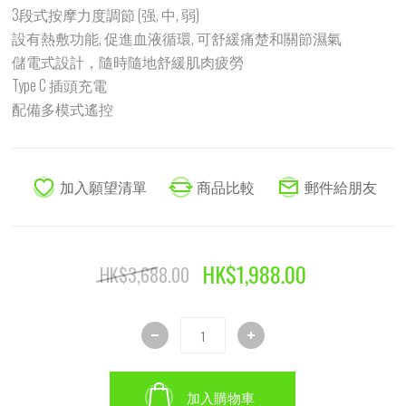
3段式按摩力度調節 (强, 中, 弱)
設有熱敷功能, 促進血液循環, 可舒緩痛楚和關節濕氣
儲電式設計，隨時隨地舒緩肌肉疲勞
Type C 插頭充電
配備多模式遙控
HK$1,988.00
HK$3,688.00
加入購物車