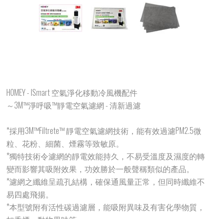
HOMEY - ISmart 空氣淨化移動冷風機配件
～3M™淨呼吸™靜電空氣濾網 - 清新過濾
*採用3M™Filtrete™ 靜電空氣濾網技術，能有效過濾PM2.5微
粒、花粉、細菌、煙霧等致敏原。
*獨特技術令濾網的靜電效能持久，不易受溫度及濕度的轉
變而影響其吸附效果，功效勝於一般聲稱類似的產品。
*濾網之纖維呈疏孔結構，確保通風量正常，但同時纖維不
易四處飛揚。
*本型號附有活性碳過濾層，能吸附異味及有害化學物質，