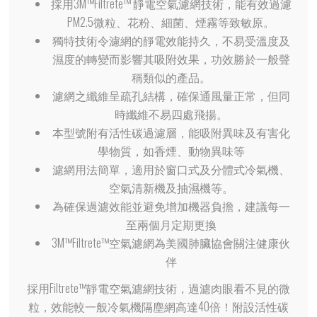
採用3M™Filtrete™ 靜電空氣濾網技術，能有效過濾
PM2.5微粒、花粉、細菌、煙霧等致敏原。
獨特技術令濾網的靜電效能持久，不易受溫度及
濕度的轉變而影響其吸附效果，功效勝於一般聲
稱類似的產品。
濾網之纖維呈疏孔結構，確保通風量正常，但同
時纖維不易四處飛揚。
本型號附有活性碳過濾層，能吸附異味及有害化
學物質，如香煙、動物異味等
濾網用法簡單，適用於窗口式及分體式冷氣機、
空氣清新機及抽濕機等。
為確保過濾效能並避免增加機器負擔，建議每一
至兩個月定期更換
3M™Filtrete™空氣濾網為美國肺臟協會關注健康伙
伴
採用Filtrete™靜電空氣濾網技術，過濾肉眼看不見的微
粒，效能較一般冷氣機隔塵網高達40倍！附設活性碳