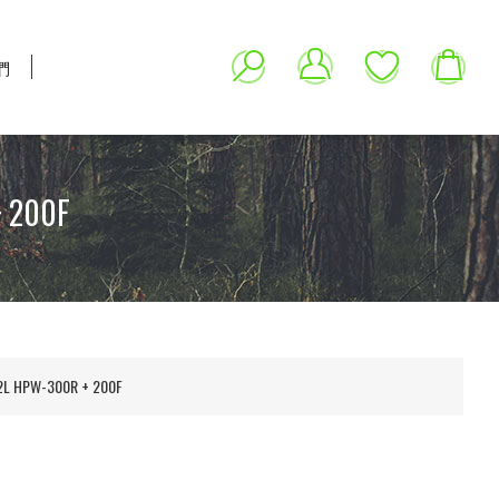
們
200F
PW-300R + 200F