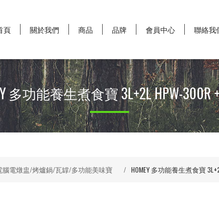
首頁
關於我們
商品
品牌
會員中心
聯絡我
EY 多功能養生煮食寶 3L+2L HPW-300R + 
電腦電燉盅/烤爐鍋/瓦罉/多功能美味寶
/
HOMEY 多功能養生煮食寶 3L+2L H