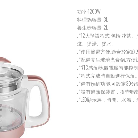
功率:1200W
料理鍋容量: 3L
養生壺容量: 2L
. *12大預設程式,包括:
燉、煲湯、煲水。
. *使用簡易方便,適合於家
. *配備養生玻璃煮食鍋,方
. *NTC感溫器,微電腦智能
. *程式完成時自動進行保溫
. *備有預約功能,可設定30分
. *設有過熱保裝置，提壺
. *LED顯示屏，時間、水溫