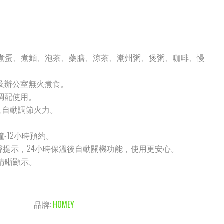
花茶、煮蛋、煮麵、泡茶、藥膳、涼茶、潮州粥、煲粥、咖啡、慢
庭及辦公室無火煮食。"
便調配使用。
控制,自動調節火力。
。
鐘-12小時預約。
鳴聲提示，24小時保溫後自動關機功能，使用更安心。
，清晰顯示。
品牌:
HOMEY