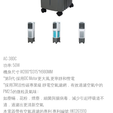
AC-38DC
功率: 50W
機身尺寸:W280*D315*H980MM
*第8代-採用DC Motor更大風,更寧靜和慳電
*採用3M活性碳專業級 靜電空氣濾網﹐有效過濾空氣中的
PM2.5的微粒及氣味 :
如塵蟎﹐花粉﹐煙塵﹐細菌與腸病毒﹐減少引起呼吸道不
適﹐過濾出更清新空氣
本電器帶有空氣過濾的專利 專利編號: HK1261910