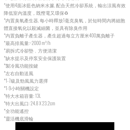
*使用4面冰藍色納米水簾, 配合天然冷卻系統，輸出涼風有效
降低室內溫度，既慳電又環保♻
*内置臭氧產生器, 每小時釋放1毫克臭氧，於短時間內將細胞
體直接氧化以殺滅細菌，並具有除臭作用
*内置負離子產生器，產生超過每立方厘米400萬負離子
*最高排風量:~2000 m³/h
*易拆式冷卻墊﹐方便清潔
*缺水提示及停泵安全保護裝置
*製冷風功能按鍵
*左右自動送風
*1-7級及勁風風力選擇
*1-9小時關機設定
*特大水箱容量: 13L
*特大出風口: 24.8 X 23.2cm
*全功能遙控
*靈活機底滑輪