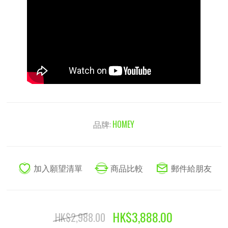
品牌:
HOMEY
HK$3,888.00
HK$2,988.00