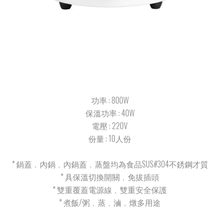
功率 : 800W
保溫功率 : 40W
電壓 : 220V
份量 : 10人份
* 鍋蓋﹐內鍋﹐內鍋蓋﹐蒸盤均為食品SUS#304不銹鋼才質
* 具保溫切換開關﹐免拔插頭
* 雙重覆蓋電源線﹐雙重安全保護
* 煮飯/粥﹐蒸﹐滷﹐燉多用途