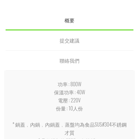
概要
提交建議
聯絡我們
功率 : 800W
保溫功率 : 40W
電壓 : 220V
份量 : 10人份
* 鍋蓋﹐內鍋﹐內鍋蓋﹐蒸盤均為食品SUS#304不銹鋼
才質