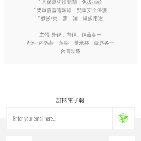
* 具保溫切換開關﹐免拔插頭
* 雙重覆蓋電源線﹐雙重安全保護
* 煮飯/粥﹐蒸﹐滷﹐燉多用途
主體: 外鍋﹑內鍋﹑鍋蓋各一
配件: 內鍋蓋﹑蒸盤﹑量米杯﹑飯匙各一
台灣製造
訂閱電子報