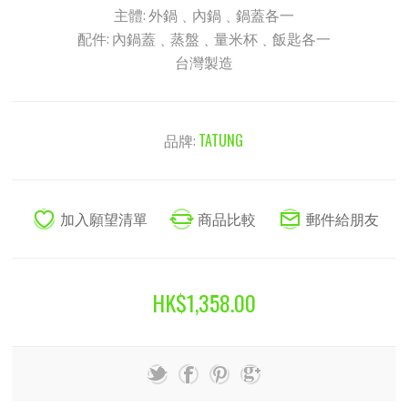
主體: 外鍋﹑內鍋﹑鍋蓋各一
配件: 內鍋蓋﹑蒸盤﹑量米杯﹑飯匙各一
台灣製造
品牌:
TATUNG
HK$1,358.00